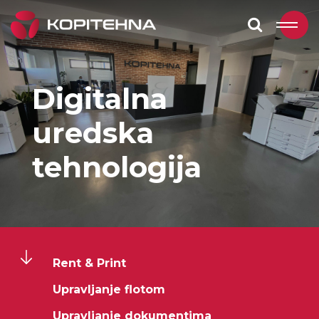
Digitalna
uredska
tehnologija
Rent & Print
Upravljanje flotom
Upravljanje dokumentima