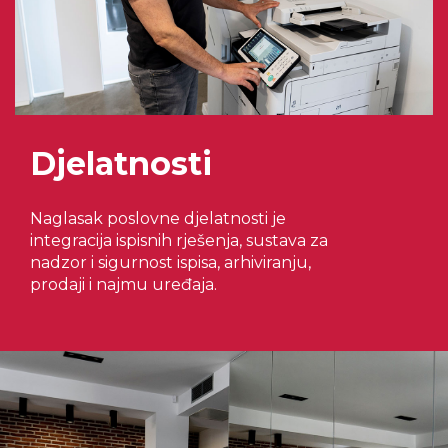
Djelatnosti
Naglasak poslovne djelatnosti je
integracija ispisnih rješenja, sustava za
nadzor i sigurnost ispisa, arhiviranju,
prodaji i najmu uređaja.