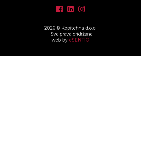
2026 © Kopitehna d.o.o.
- Sva prava pridržana.
web by
eSENTIO