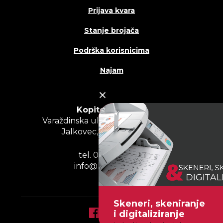
Prijava kvara
Stanje brojača
Podrška korisnicima
Najam
Kopitehna d.o.o.
Varaždinska ulica – odvojak III, br. 2,
Jalkovec, 42000 Varaždin
tel. 042 200 400
info@kopitehna.hr
Skeneri, skeniranje
i digitaliziranje