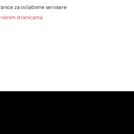
ranice za ovlaštene servisere
rvisnim stranicama