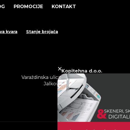
OG
PROMOCIJE
KONTAKT
ava kvara
Stanje brojača
Kopitehna d.o.o.
Varaždinska ulica – odvojak III, br. 2,
Jalkovec, 42000 Varaždin
tel. 042 200 400
info@kopitehna.hr