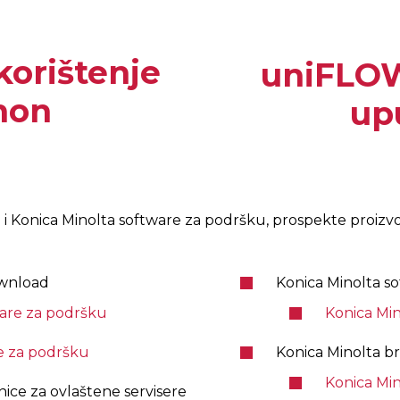
korištenje
uniFLOW
non
up
 Konica Minolta software za podršku, prospekte proizvoda
wnload
Konica Minolta s
are za podršku
Konica Mi
e za podršku
Konica Minolta 
Konica Min
nice za ovlaštene servisere