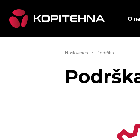
O n
Naslovnica
Podrška
Podrška