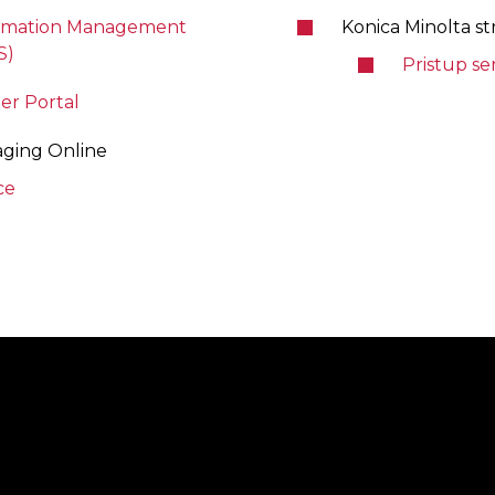
ormation Management
Konica Minolta st
S)
Pristup se
er Portal
aging Online
ce