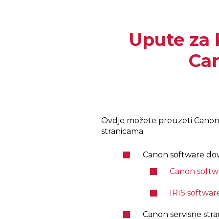
Upute za 
Ca
Ovdje možete preuzeti Canon i
stranicama.
Canon software do
Canon softw
IRIS softwar
Canon servisne stra