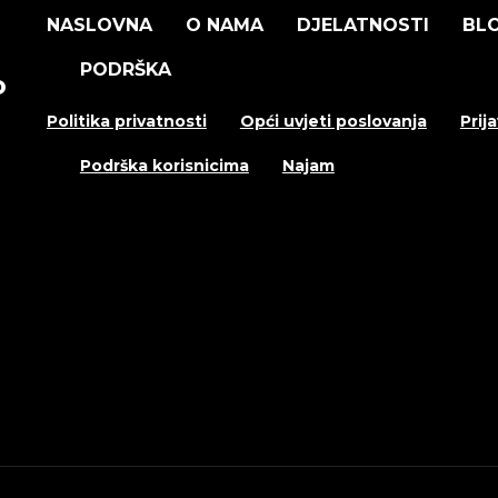
NASLOVNA
O NAMA
DJELATNOSTI
BL
PODRŠKA
o
Politika privatnosti
Opći uvjeti poslovanja
Prij
Podrška korisnicima
Najam