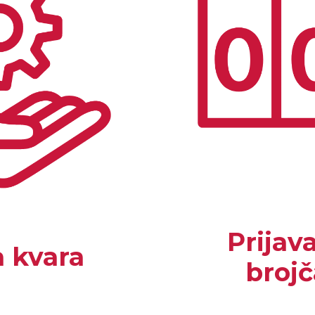
Prijav
a kvara
broj