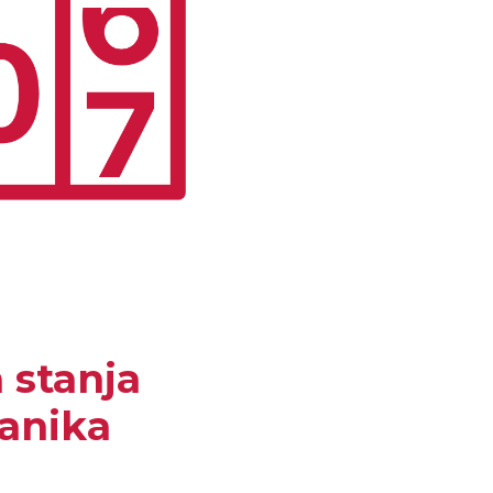
a stanja
čanika