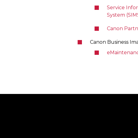
Service Inf
System (SIM
Canon Partn
Canon Business Im
eMaintenan