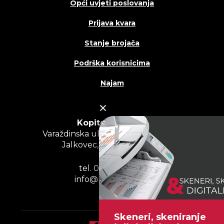
Opći uvjeti poslovanja
Prijava kvara
Stanje brojača
Podrška korisnicima
Najam
Kopitehna d.o.o.
Varaždinska ulica – odvojak III, br. 2,
Jalkovec, 42000 Varaždin
tel. 042 200 400
info@kopitehna.hr
Skeneri, skeniranje