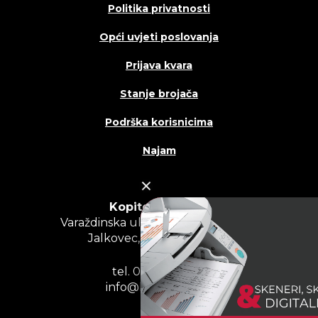
Politika privatnosti
Opći uvjeti poslovanja
Prijava kvara
Stanje brojača
Podrška korisnicima
Najam
Kopitehna d.o.o.
Varaždinska ulica – odvojak III, br. 2,
Jalkovec, 42000 Varaždin
tel. 042 200 400
info@kopitehna.hr