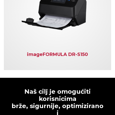
imageFORMULA DR-S150
Naš cilj je omogućiti
korisnicima
brže, sigurnije, optimizirano
i