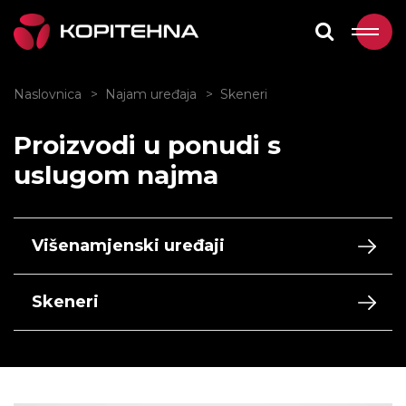
Naslovnica
Najam uređaja
Skeneri
Proizvodi u ponudi s
uslugom najma
Višenamjenski uređaji
Skeneri